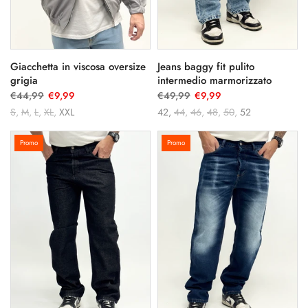
Giacchetta in viscosa oversize
Jeans baggy fit pulito
grigia
intermedio marmorizzato
€44,99
€9,99
€49,99
€9,99
S
M
L
XL
XXL
42
44
46
48
50
52
Promo
Promo