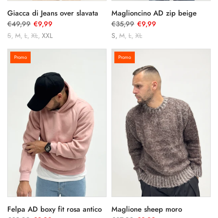
Giacca di Jeans over slavata
Maglioncino AD zip beige
€49,99
€9,99
€35,99
€9,99
S
M
L
XL
XXL
S
M
L
XL
Promo
Promo
Felpa AD boxy fit rosa antico
Maglione sheep moro