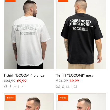
T-shirt "ECCOMI" bianca
T-shirt "ECCOMI" nera
€24,99
€9,99
€24,99
€9,99
XS
S
M
L
XL
XS
S
M
L
XL
Promo
Promo