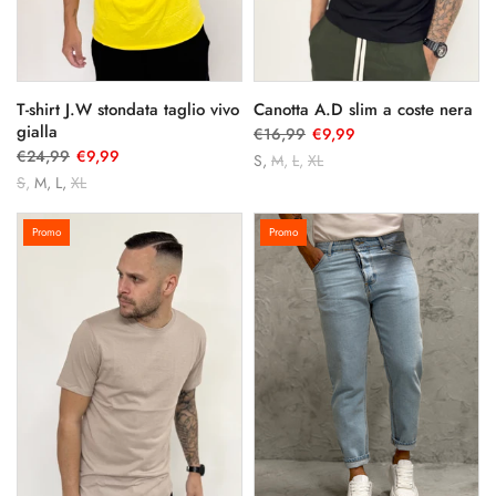
T-shirt J.W stondata taglio vivo
Canotta A.D slim a coste nera
gialla
€16,99
€9,99
€24,99
€9,99
S
M
L
XL
S
M
L
XL
Promo
Promo