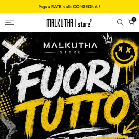
Salta
RATE
CONSEGNA !
Paga a
o alla
al
contenuto
0