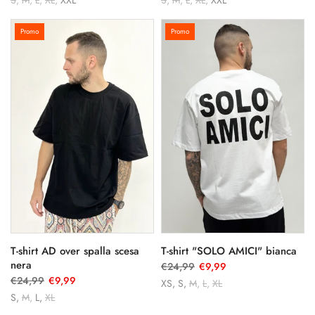
S
M
L
XL
XXL
S
M
L
XL
XXL
Promo
Promo
T-shirt AD over spalla scesa
T-shirt "SOLO AMICI" bianca
nera
€24,99
€9,99
€24,99
€9,99
XS
S
M
L
XL
S
M
L
XL