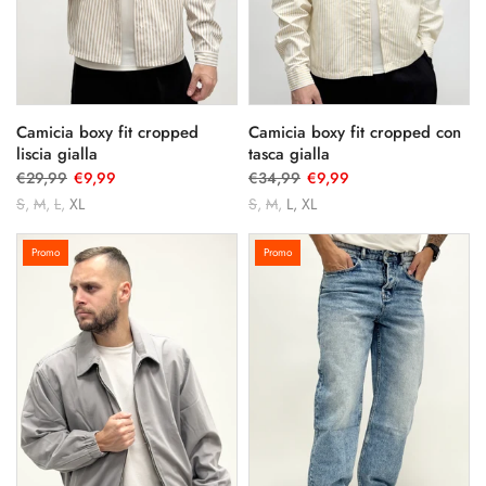
Camicia boxy fit cropped
Camicia boxy fit cropped con
liscia gialla
tasca gialla
€29,99
€9,99
€34,99
€9,99
S
M
L
XL
S
M
L
XL
Promo
Promo