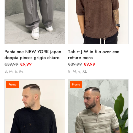
Pantalone NEW YORK japan
T-shirt J.W in filo over con
doppia pinces grigio chiaro
rotture moro
€39,99
€9,99
€39,99
€9,99
S
M
L
XL
S
M
L
XL
Promo
Promo