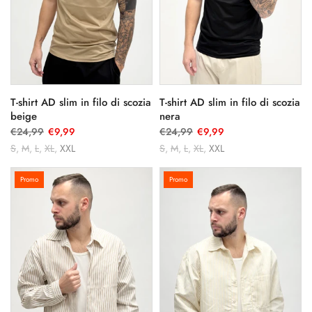
T-shirt AD slim in filo di scozia
T-shirt AD slim in filo di scozia
beige
nera
€24,99
€9,99
€24,99
€9,99
S
M
L
XL
XXL
S
M
L
XL
XXL
Promo
Promo