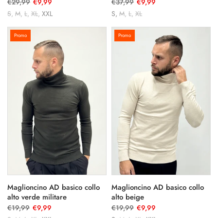
€29,99
€9,99
€37,99
€9,99
S
M
L
XL
XXL
S
M
L
XL
Promo
Promo
Maglioncino AD basico collo
Maglioncino AD basico collo
alto verde militare
alto beige
€19,99
€9,99
€19,99
€9,99