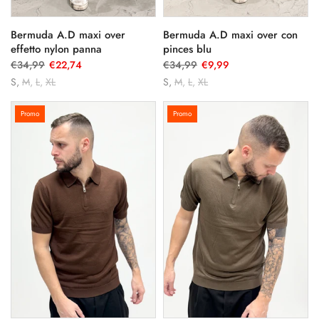
Bermuda A.D maxi over
Bermuda A.D maxi over con
effetto nylon panna
pinces blu
€34,99
€22,74
€34,99
€9,99
S
M
L
XL
S
M
L
XL
Promo
Promo