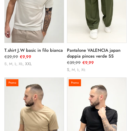
T.shirt J.W basic in filo bianca
Pantalone VALENCIA japan
doppia pinces verde SS
€29,99
€9,99
€39,99
€9,99
S
M
L
XL
XXL
S
M
L
XL
Promo
Promo