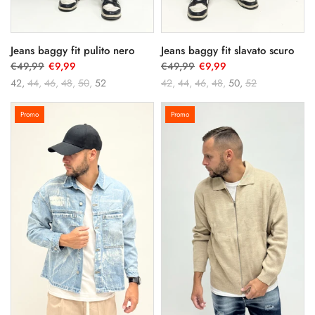
Jeans baggy fit pulito nero
Jeans baggy fit slavato scuro
€49,99
€9,99
€49,99
€9,99
42
44
46
48
50
52
42
44
46
48
50
52
Promo
Promo