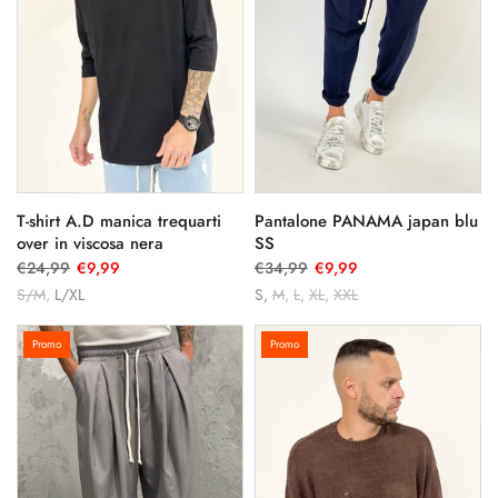
T-shirt A.D manica trequarti
Pantalone PANAMA japan blu
over in viscosa nera
SS
€24,99
€9,99
€34,99
€9,99
S/M
L/XL
S
M
L
XL
XXL
Promo
Promo