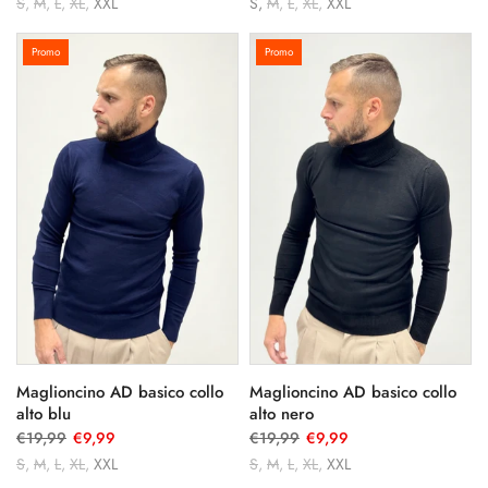
S
M
L
XL
XXL
S
M
L
XL
XXL
Promo
Promo
Maglioncino AD basico collo
Maglioncino AD basico collo
alto blu
alto nero
€19,99
€9,99
€19,99
€9,99
S
M
L
XL
XXL
S
M
L
XL
XXL