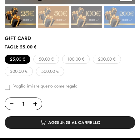
GIFT CARD
TAGLI:
25,00 €
25,00 €
50,00 €
100,00 €
200,00 €
300,00 €
500,00 €
Voglio inviare questo come regalo
Il
modulo
del
destinatario
della
carta
regalo
è
AGGIUNGI AL CARRELLO
compresso