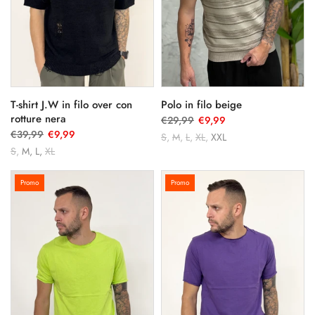
T-shirt J.W in filo over con
Polo in filo beige
rotture nera
€29,99
€9,99
€39,99
€9,99
S
M
L
XL
XXL
S
M
L
XL
Promo
Promo