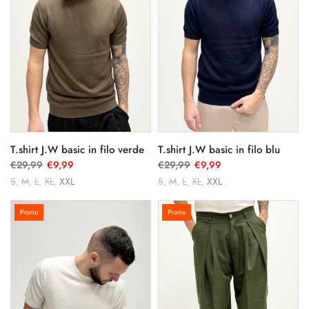
T.shirt J.W basic in filo verde
T.shirt J.W basic in filo blu
€29,99
€9,99
€29,99
€9,99
S
M
L
XL
XXL
S
M
L
XL
XXL
Promo
Promo