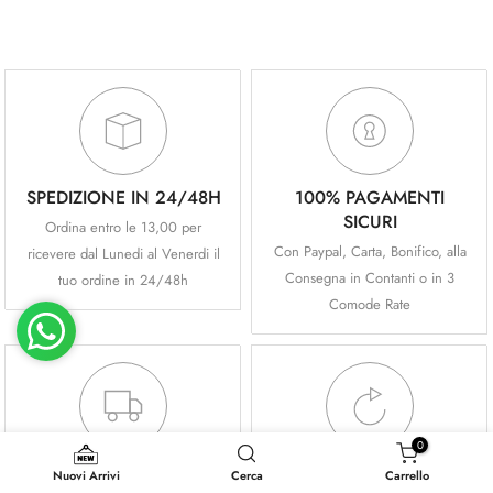
SPEDIZIONE IN 24/48H
100% PAGAMENTI
SICURI
Ordina entro le 13,00 per
Con Paypal, Carta, Bonifico, alla
ricevere dal Lunedi al Venerdi il
Consegna in Contanti o in 3
tuo ordine in 24/48h
Comode Rate
0
SPEDIZIONE GRATUITA
PRIMO CAMBIO SOLO
Nuovi Arrivi
Cerca
Carrello