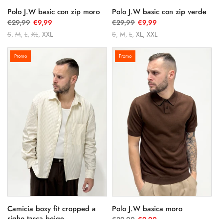
Polo J.W basic con zip moro
Polo J.W basic con zip verde
€29,99
€9,99
€29,99
€9,99
S
M
L
XL
XXL
S
M
L
XL
XXL
Promo
Promo
Camicia boxy fit cropped a
Polo J.W basica moro
righe tasca beige