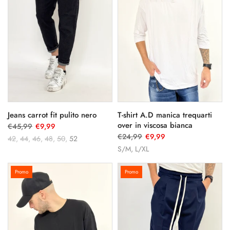
Jeans carrot fit pulito nero
T-shirt A.D manica trequarti
over in viscosa bianca
€45,99
€9,99
€24,99
€9,99
42
44
46
48
50
52
S/M
L/XL
Promo
Promo