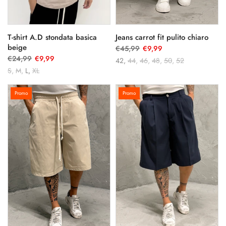
T-shirt A.D stondata basica
Jeans carrot fit pulito chiaro
beige
€45,99
€9,99
€24,99
€9,99
42
44
46
48
50
52
S
M
L
XL
Promo
Promo