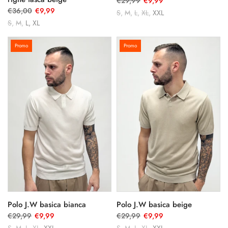
€29,99
€9,99
€36,00
€9,99
S
M
L
XL
XXL
S
M
L
XL
Promo
Promo
Polo J.W basica bianca
Polo J.W basica beige
€29,99
€9,99
€29,99
€9,99