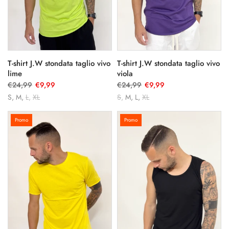
T-shirt J.W stondata taglio vivo
T-shirt J.W stondata taglio vivo
lime
viola
€24,99
€9,99
€24,99
€9,99
S
M
L
XL
S
M
L
XL
Promo
Promo