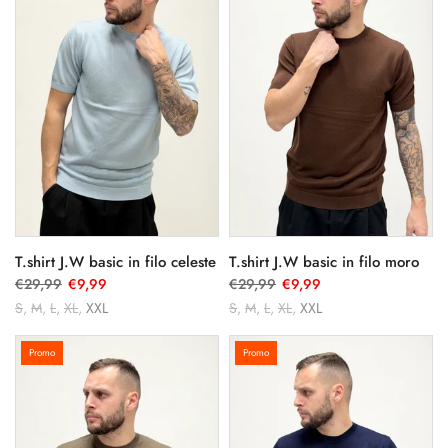
T.shirt J.W basic in filo celeste
T.shirt J.W basic in filo moro
€29,99
€9,99
€29,99
€9,99
S
M
L
XL
XXL
S
M
L
XL
XXL
Promo
Promo