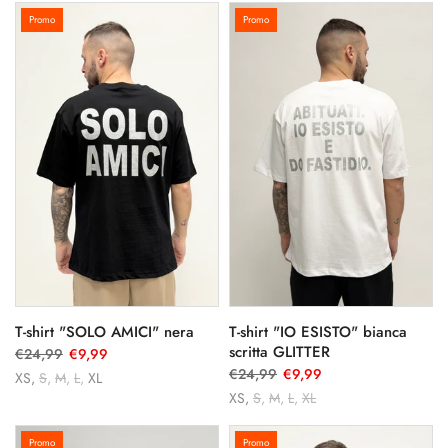
Promo
Promo
T-shirt "SOLO AMICI" nera
T-shirt "IO ESISTO" bianca
scritta GLITTER
€24,99
€9,99
€24,99
€9,99
XS
S
M
L
XL
XS
S
M
L
XL
Promo
Promo